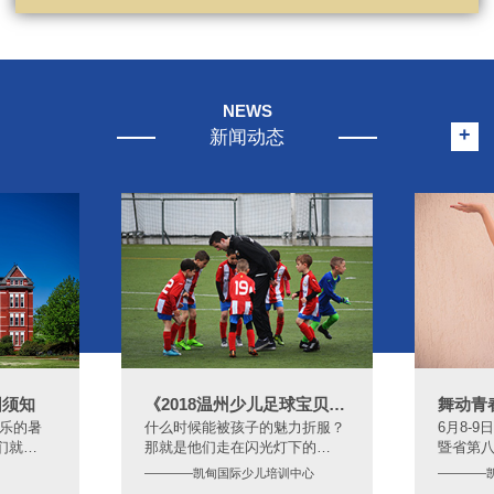
NEWS
+
新闻动态
园须知
《2018温州少儿足球宝贝TV秀》
舞动青
快乐的暑
什么时候能被孩子的魅力折服？
6月8-
们就…
那就是他们走在闪光灯下的…
暨省第
————凯甸国际少儿培训中心
————