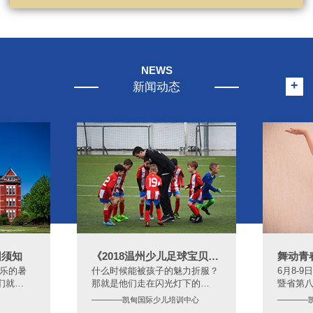
NEWS
+
新闻动态
园须知
《2018温州少儿足球宝贝TV秀》
舞动青
快乐的暑
什么时候能被孩子的魅力折服？
6月8-
们就…
那就是他们走在闪光灯下的…
暨省第
————凯甸国际少儿培训中心
————